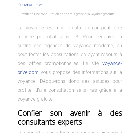
/
Arts/Culture
/ Profiter d’une consultation sans frais grâce à la voyance gratuite
La voyance est une prestation qui peut être
réalisée par chat sans CB. Pour découvrir la
qualité des agences de voyance moderne, on
peut tester les consultations en ayant recours à
des offres promotionnelles. Le site
voyance-
prive.com
vous propose des informations sur la
voyance. Découvrons donc des astuces pour
profiter d’une consultation sans frais grâce à la
voyance gratuite.
Confier son avenir à des
consultants experts
Les consultations effectuées par des clairvoyants