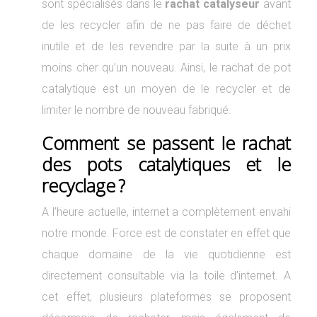
sont spécialisés dans le
rachat catalyseur
avant
de les recycler afin de ne pas faire de déchet
inutile et de les revendre par la suite à un prix
moins cher qu’un nouveau. Ainsi, le rachat de pot
catalytique est un moyen de le recycler et de
limiter le nombre de nouveau fabriqué.
Comment se passent le rachat
des pots catalytiques et le
recyclage ?
A l’heure actuelle, internet a complètement envahi
notre monde. Force est de constater en effet que
chaque domaine de la vie quotidienne est
directement consultable via la toile d’internet. A
cet effet, plusieurs plateformes se proposent