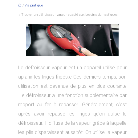
/
Vie pratique
/ Trouver un défroisseur vapeur adapté aux besoins domestiques
Le défroisseur vapeur est un appareil utilisé pour
aplanir les linges fripés.e Ces derniers temps, son
utilisation est devenue de plus en plus courante
.Le défroisseur a une fonction supplémentaire par
rapport au fer à repasser. Généralement, c’est
après avoir repassé les linges qu’on utilise le
défroisseur. Il diffuse de la vapeur grâce à laquelle
les plis disparaissent aussitôt. On utilise la vapeur