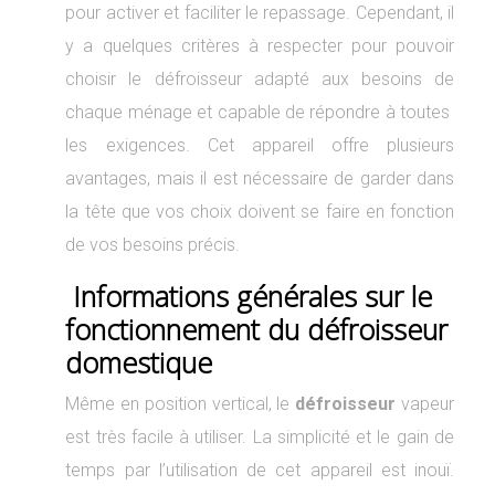
pour activer et faciliter le repassage. Cependant, il
y a quelques critères à respecter pour pouvoir
choisir le défroisseur adapté aux besoins de
chaque ménage et capable de répondre à toutes
les exigences. Cet appareil offre plusieurs
avantages, mais il est nécessaire de garder dans
la tête que vos choix doivent se faire en fonction
de vos besoins précis.
Informations générales sur le
fonctionnement du défroisseur
domestique
Même en position vertical, le
défroisseur
vapeur
est très facile à utiliser. La simplicité et le gain de
temps par l’utilisation de cet appareil est inouï.