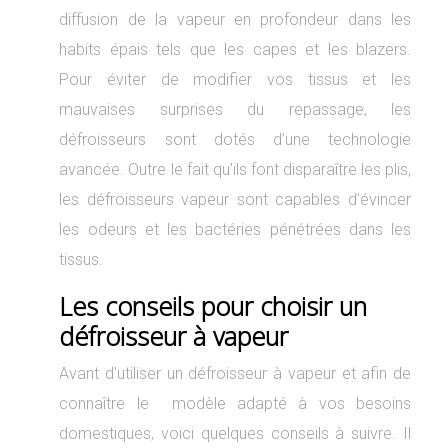
diffusion de la vapeur en profondeur dans les
habits épais tels que les capes et les blazers.
Pour éviter de modifier vos tissus et les
mauvaises surprises du repassage, les
défroisseurs sont dotés d’une technologie
avancée. Outre le fait qu’ils font disparaître les plis,
les défroisseurs vapeur sont capables d’évincer
les odeurs et les bactéries pénétrées dans les
tissus.
Les conseils pour choisir un
défroisseur à vapeur
Avant d’utiliser un défroisseur à vapeur et afin de
connaître le modèle adapté à vos besoins
domestiques, voici quelques conseils à suivre. Il