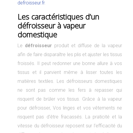
defroisseur.fr
.
Les caractéristiques d’un
défroisseur à vapeur
domestique
Le
défroisseur
produit et diffuse de la vapeur
afin de faire disparaître les plis et ajuster les tissus
froissés. Il peut redonner une bonne allure à vos
tissus et il parvient même à lisser toutes les
matières textiles. Les défroisseurs domestiques
ne sont pas comme les fers à repasser qui
risquent de brûler vos tissus. Grâce à la vapeur
pour défroisser, Vos linges et vos vêtements ne
risquent pas d’être fracassés. La praticité et la
vitesse du défroisseur reposent sur l’efficacité du