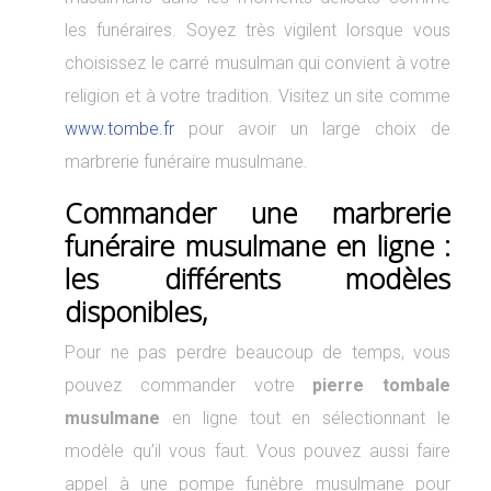
les funéraires. Soyez très vigilent lorsque vous
choisissez le carré musulman qui convient à votre
religion et à votre tradition. Visitez un site comme
www.tombe.fr
pour avoir un large choix de
marbrerie funéraire musulmane.
Commander une marbrerie
funéraire musulmane en ligne :
les différents modèles
disponibles,
Pour ne pas perdre beaucoup de temps, vous
pouvez commander votre
pierre tombale
musulmane
en ligne tout en sélectionnant le
modèle qu’il vous faut. Vous pouvez aussi faire
appel à une pompe funèbre musulmane pour