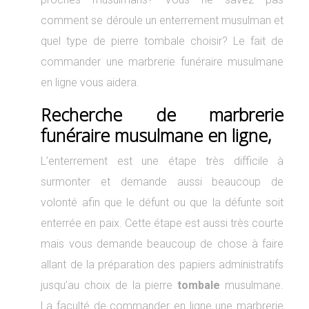
comment se déroule un enterrement musulman et
quel type de pierre tombale choisir? Le fait de
commander une marbrerie funéraire musulmane
en ligne vous aidera.
Recherche de marbrerie
funéraire musulmane en ligne,
L’enterrement est une étape très difficile à
surmonter et demande aussi beaucoup de
volonté afin que le défunt ou que la défunte soit
enterrée en paix. Cette étape est aussi très courte
mais vous demande beaucoup de chose à faire
allant de la préparation des papiers administratifs
jusqu’au choix de la pierre
tombale
musulmane.
La faculté de commander en ligne une marbrerie