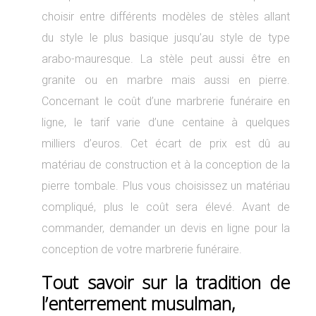
choisir entre différents modèles de stèles allant
du style le plus basique jusqu’au style de type
arabo-mauresque. La stèle peut aussi être en
granite ou en marbre mais aussi en pierre.
Concernant le coût d’une marbrerie funéraire en
ligne, le tarif varie d’une centaine à quelques
milliers d’euros. Cet écart de prix est dû au
matériau de construction et à la conception de la
pierre tombale. Plus vous choisissez un matériau
compliqué, plus le coût sera élevé. Avant de
commander, demander un devis en ligne pour la
conception de votre marbrerie funéraire.
Tout savoir sur la tradition de
l’enterrement musulman,