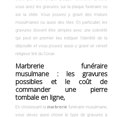
vous avez les gravures, sur la plaque funéraire ou
sur la stèle. Vous pouvez y gravir des mœurs
musulmanes ou aussi des rites. En particulier, les
gravures doivent être simples avec une sobriété
qui peut en premier lieu indiquer l’identité de la
dépouille et vous pouvez aussi y gravir un verset
religieux tiré du Coran.
Marbrerie funéraire
musulmane : les gravures
possibles et le coût de
commander une pierre
tombale en ligne,
En choisissant la
marbrerie
funéraire musulmane,
vous devez aussi choisir le type de gravures à