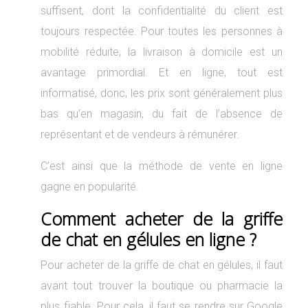
suffisent, dont la confidentialité du client est
toujours respectée. Pour toutes les personnes à
mobilité réduite, la livraison à domicile est un
avantage primordial. Et en ligne, tout est
informatisé, donc, les prix sont généralement plus
bas qu’en magasin, du fait de l’absence de
représentant et de vendeurs à rémunérer.
C’est ainsi que la méthode de vente en ligne
gagne en popularité.
Comment acheter de la
griffe
de chat en gélules en ligne ?
Pour acheter de la griffe de chat en gélules, il faut
avant tout trouver la boutique ou pharmacie la
plus fiable. Pour cela, il faut se rendre sur Google