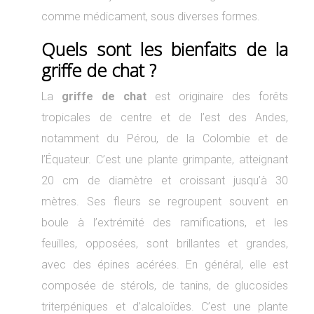
comme médicament, sous diverses formes.
Quels sont les bienfaits de la
griffe de chat ?
La
griffe de chat
est originaire des forêts
tropicales de centre et de l’est des Andes,
notamment du Pérou, de la Colombie et de
l’Équateur. C’est une plante grimpante, atteignant
20 cm de diamètre et croissant jusqu’à 30
mètres. Ses fleurs se regroupent souvent en
boule à l’extrémité des ramifications, et les
feuilles, opposées, sont brillantes et grandes,
avec des épines acérées. En général, elle est
composée de stérols, de tanins, de glucosides
triterpéniques et d’alcaloïdes. C’est une plante