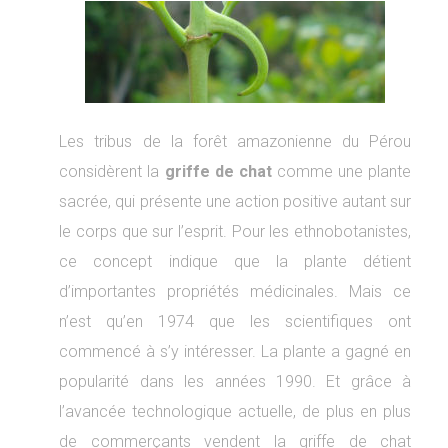
Les tribus de la forêt amazonienne du Pérou
considèrent la
griffe de chat
comme une plante
sacrée, qui présente une action positive autant sur
le corps que sur l’esprit. Pour les ethnobotanistes,
ce concept indique que la plante détient
d’importantes propriétés médicinales. Mais ce
n’est qu’en 1974 que les scientifiques ont
commencé à s’y intéresser. La plante a gagné en
popularité dans les années 1990. Et grâce à
l’avancée technologique actuelle, de plus en plus
de commerçants vendent la griffe de chat