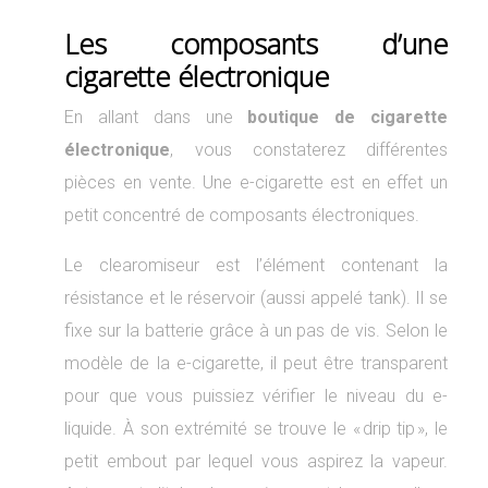
Les composants d’une
cigarette électronique
En allant dans une
boutique de cigarette
électronique
, vous constaterez différentes
pièces en vente. Une e-cigarette est en effet un
petit concentré de composants électroniques.
Le clearomiseur est l’élément contenant la
résistance et le réservoir (aussi appelé tank). Il se
fixe sur la batterie grâce à un pas de vis. Selon le
modèle de la e-cigarette, il peut être transparent
pour que vous puissiez vérifier le niveau du e-
liquide. À son extrémité se trouve le « drip tip », le
petit embout par lequel vous aspirez la vapeur.