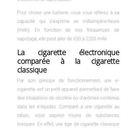
Pour choisir une batterie, vous vous référez à sa
capacité qui s’exprime en milliampère-heure
(mAh). En fonction de vos fréquences de
vapotage, elle peut aller de 650 à 2200 mAh.
La cigarette électronique
comparée à la cigarette
classique
Par son principe de fonctionnement, une e-
cigarette est un petit appareil permettant de faire
des inhalations de nicotine ou d’arômes contenus
dans les e-liquides. Comparé à une cigarette au
tabac, vous aspirez moins de substances
toxiques. En effet, une tige de cigarette classique