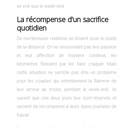
se voir que le week-end.
La récompense d’un sacrifice
quotidien
De nombreuses relations se brisent sous le poids
de la distance. En ne renouvelant pas leur passion
et leur affection de manière continue, les
kilomètres finissent par les faire craquer. Mais
cette situation ne semble pas être un problème
pour les couples qui entretiennent la flamme de
leur amour au moins, pendant le week-end. Ils
savent que ces deux jours leur sont réservés et
servent de récompense à leurs dures journées de
travail.