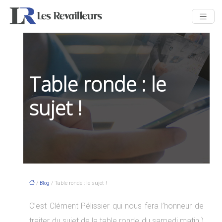
Table ronde : le
sujet !
/
Blog
/ Table ronde : le sujet !
C’est Clément Pélissier qui nous fera l’honneur de
traiter du sujet de la table ronde du samedi matin )