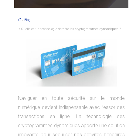
/
Blog
/ Quelle est la technologie derrière les cryptogrammes dynamiques ?
Naviguer en toute sécurité sur le monde
numérique devient indispensable avec l’essor des
transactions en ligne. La technologie des
cryptogrammes dynamiques apporte une solution
innovante pour sécuriser nos activités bancaires