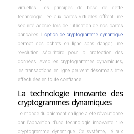
virtuelles. Les principes de base de cette
technologie liée aux cartes virtuelles offrent une
sécurité accrue lors de l’utilisation de nos cartes
bancaires. L’
option de cryptogramme dynamique
permet des achats en ligne sans danger, une
révolution sécuritaire pour la protection des
données. Avec les cryptogrammes dynamiques,
les transactions en ligne peuvent désormais être
effectuées en toute confiance.
La technologie innovante des
cryptogrammes dynamiques
Le monde du paiement en ligne a été révolutionné
par l’apparition d’une technologie innovante : le
cryptogramme dynamique. Ce système, lié aux