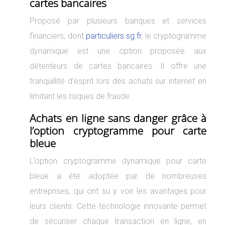
cartes bancaires
Proposé par plusieurs banques et services
financiers, dont
particuliers.sg.fr
, le cryptogramme
dynamique est une option proposée aux
détenteurs de cartes bancaires. Il offre une
tranquillité d’esprit lors des achats sur internet en
limitant les risques de fraude.
Achats en ligne sans danger grâce à
l’option cryptogramme pour carte
bleue
L’option cryptogramme dynamique pour carte
bleue a été adoptée par de nombreuses
entreprises, qui ont su y voir les avantages pour
leurs clients. Cette technologie innovante permet
de sécuriser chaque transaction en ligne, en