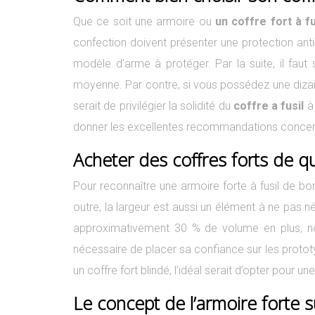
Que ce soit une armoire ou
un coffre fort à fu
confection doivent présenter une protection anti-
modèle d’arme à protéger. Par la suite, il faut
moyenne. Par contre, si vous possédez une dizain
serait de privilégier la solidité du
coffre a fusil
à 
donner les excellentes recommandations concern
Acheter des coffres forts de qu
Pour reconnaître une armoire forte à fusil de bonn
outre, la largeur est aussi un élément à ne pas n
approximativement 30 % de volume en plus, not
nécessaire de placer sa confiance sur les prototype
un coffre fort blindé, l’idéal serait d’opter pour 
Le concept de l’armoire forte 