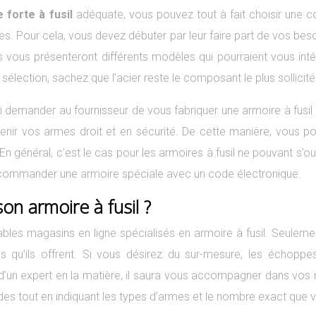
 forte à fusil
adéquate, vous pouvez tout à fait choisir une c
es. Pour cela, vous devez débuter par leur faire part de vos be
vous présenteront différents modèles qui pourraient vous intére
 sélection, sachez que l’acier reste le composant le plus sollici
 demander au fournisseur de vous fabriquer une armoire à fusil
nir vos armes droit et en sécurité. De cette manière, vous p
 En général, c’est le cas pour les armoires à fusil ne pouvant s’
 commander une armoire spéciale avec un code électronique.
on armoire à fusil ?
brables magasins en ligne spécialisés en armoire à fusil. Seulem
 qu’ils offrent. Si vous désirez du sur-mesure, les échoppes
it d’un expert en la matière, il saura vous accompagner dans vo
ndes tout en indiquant les types d’armes et le nombre exact que 