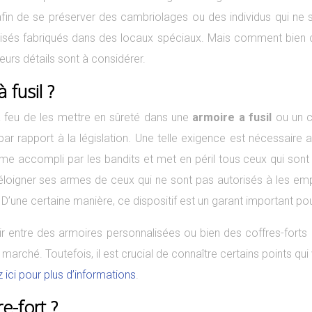
n de se préserver des cambriolages ou des individus qui ne son
sés fabriqués dans des locaux spéciaux. Mais comment bien choi
eurs détails sont à considérer.
 fusil ?
à feu de les mettre en sûreté dans une
armoire a fusil
ou un co
par rapport à la législation. Une telle exigence est nécessaire
me accompli par les bandits et met en péril tous ceux qui sont à
loigner ses armes de ceux qui ne sont pas autorisés à les emp
une certaine manière, ce dispositif est un garant important pour
isir entre des armoires personnalisées ou bien des coffres-for
e marché. Toutefois, il est crucial de connaître certains points qui 
z ici pour plus d’informations
.
e-fort ?