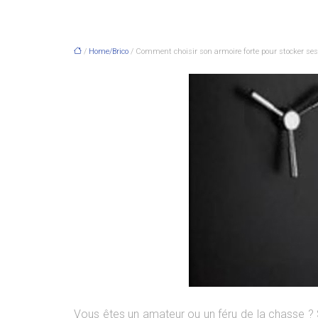
/
Home/Brico
/ Comment choisir son armoire forte pour stocker se
Vous êtes un amateur ou un féru de la chasse ? 