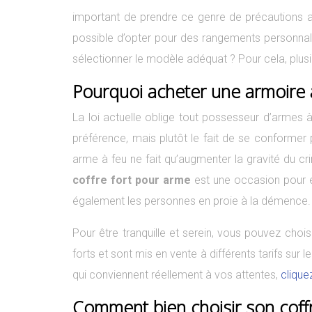
important de prendre ce genre de précautions afi
possible d’opter pour des rangements personnali
sélectionner le modèle adéquat ? Pour cela, plusi
Pourquoi acheter une armoire à
La loi actuelle oblige tout possesseur d’armes 
préférence, mais plutôt le fait de se conformer 
arme à feu ne fait qu’augmenter la gravité du cri
coffre fort pour arme
est une occasion pour é
également les personnes en proie à la démence. D’
Pour être tranquille et serein, vous pouvez cho
forts et sont mis en vente à différents tarifs sur l
qui conviennent réellement à vos attentes,
clique
Comment bien choisir son coffr