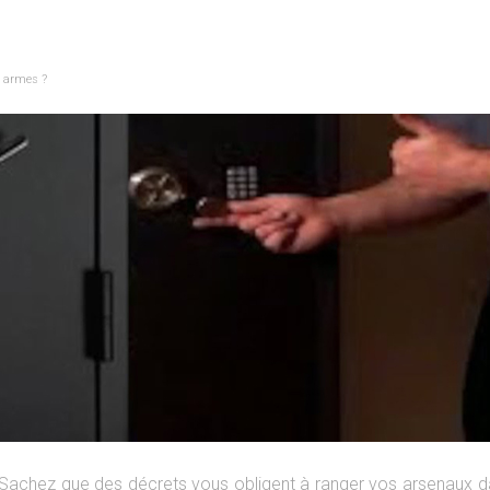
s armes ?
Sachez que des décrets vous obligent à ranger vos arsenaux dan