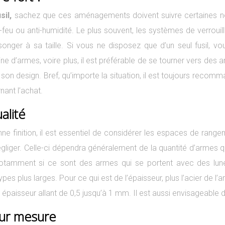
sil,
sachez que ces aménagements doivent suivre certaines n
feu ou anti-humidité. Le plus souvent, les systèmes de verrouill
 songer à sa taille. Si vous ne disposez que d’un seul fusil, 
e d’armes, voire plus, il est préférable de se tourner vers des
son design. Bref, qu’importe la situation, il est toujours recom
ant l’achat.
alité
e finition, il est essentiel de considérer les espaces de rangeme
égliger. Celle-ci dépendra généralement de la quantité d’armes q
amment si ce sont des armes qui se portent avec des lunette
s plus larges. Pour ce qui est de l’épaisseur, plus l’acier de l’a
une épaisseur allant de 0,5 jusqu’à 1 mm. Il est aussi envisageable
sur mesure