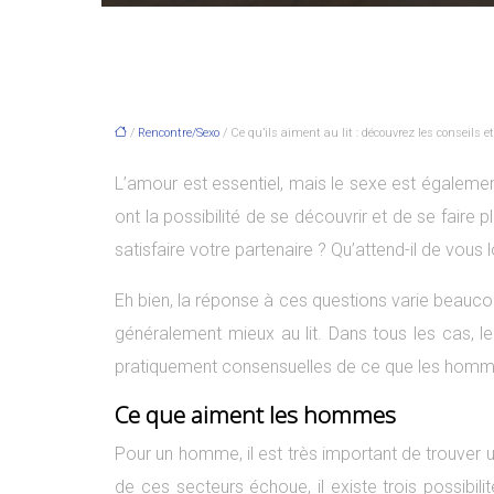
/
Rencontre/Sexo
/ Ce qu’ils aiment au lit : découvrez les conseils e
L’amour est essentiel, mais le sexe est égalemen
ont la possibilité de se découvrir et de se fair
satisfaire votre partenaire ? Qu’attend-il de vous
Eh bien, la réponse à ces questions varie beauco
généralement mieux au lit. Dans tous les cas, le
pratiquement consensuelles de ce que les hommes a
Ce que aiment les hommes
Pour un homme, il est très important de trouver un
de ces secteurs échoue, il existe trois possibil