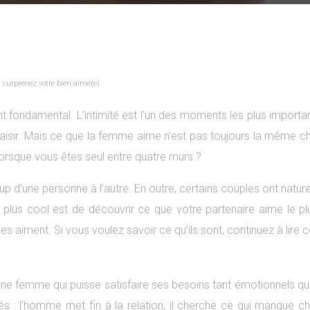
t surprenez votre bien-aimé(e).
t fondamental. L’intimité est l’un des moments les plus import
e plaisir. Mais ce que la femme aime n’est pas toujours la même
 lorsque vous êtes seul entre quatre murs ?
up d’une personne à l’autre. En outre, certains couples ont natu
 plus cool est de découvrir ce que votre partenaire aime le plu
iment. Si vous voulez savoir ce qu’ils sont, continuez à lire ce
e femme qui puisse satisfaire ses besoins tant émotionnels que se
ités : l’homme met fin à la relation, il cherche ce qui manque 