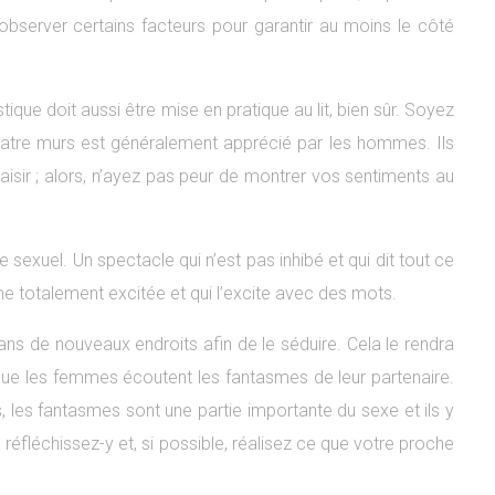
d’observer certains facteurs pour garantir au moins le côté
e doit aussi être mise en pratique au lit, bien sûr. Soyez
uatre murs est généralement apprécié par les hommes. Ils
aisir ; alors, n’ayez pas peur de montrer vos sentiments au
sexuel. Un spectacle qui n’est pas inhibé et qui dit tout ce
mme totalement excitée et qui l’excite avec des mots.
 dans de nouveaux endroits afin de le séduire. Cela le rendra
t que les femmes écoutent les fantasmes de leur partenaire.
les fantasmes sont une partie importante du sexe et ils y
éfléchissez-y et, si possible, réalisez ce que votre proche