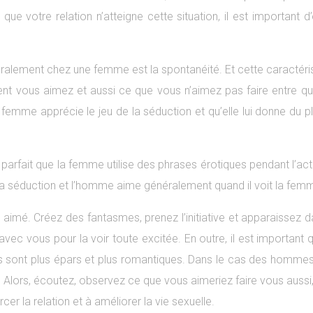
que votre relation n’atteigne cette situation, il est important 
ment chez une femme est la spontanéité. Et cette caractéristiqu
t vous aimez et aussi ce que vous n’aimez pas faire entre q
femme apprécie le jeu de la séduction et qu’elle lui donne du pl
arfait que la femme utilise des phrases érotiques pendant l’acte 
 de la séduction et l’homme aime généralement quand il voit la fe
tre aimé. Créez des fantasmes, prenez l’initiative et apparaissez
 avec vous pour la voir toute excitée. En outre, il est importan
sont plus épars et plus romantiques. Dans le cas des hommes, 
ors, écoutez, observez ce que vous aimeriez faire vous aussi, r
rcer la relation et à améliorer la vie sexuelle.