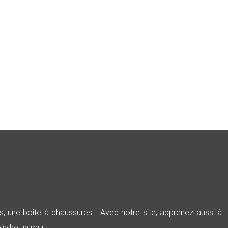
es, une boîte à chaussures… Avec notre site, apprenez aussi à
eindre un mur.